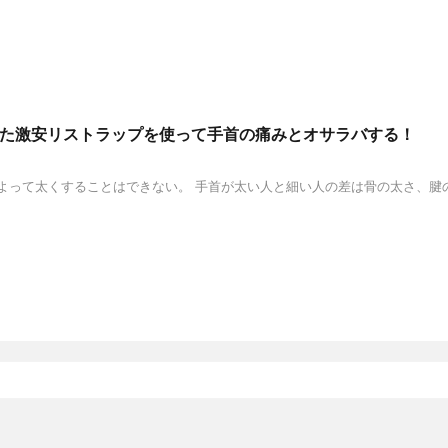
買った激安リストラップを使って手首の痛みとオサラバする！
よって太くすることはできない。 手首が太い人と細い人の差は骨の太さ、腱