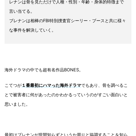
レナンは骨を見ただけで人種・性別・年齢・身体的特徴まで
言い当てる。
ブレナンは相棒のFBI特別捜査官シーリー・ブースと共に様々
な事件を解決していく。
海外ドラマの中でも超有名作品BONES。
こてつが
１番最初にハマった海外ドラマ
でもあり、骨を調べるこ
とで被害者に何があったのかわかるっていうのがすごい面白いと
思いました。
最初はブレナンが世間知らずというか周りと協調することを知ら