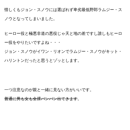
惜しくもジョン・スノウには選ばれず卑劣最低野郎ラムジー・ス
ノウとなってしまいました。
ヒーロー役と極悪非道の悪役じゃ天と地の差ですし誰しもヒーロ
ー役をやりたいですよね・・・
ジョン・スノウがイワン・リオンでラムジー・スノウがキット・
ハリントンだったと思うとゾッとします。
一つ注意なのが親と一緒に見ない方がいいです。
普通に男も女も全裸バンバン出てきます
。