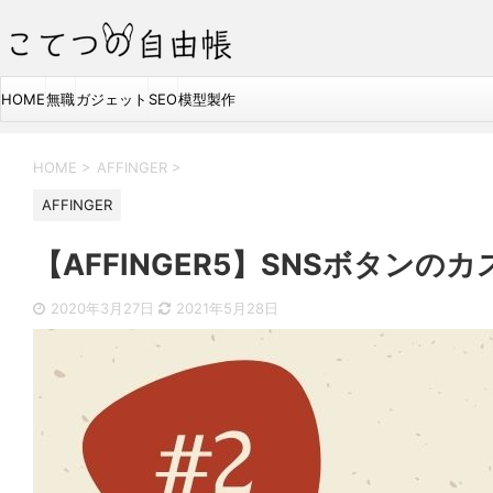
HOME
無職
ガジェット
SEO
模型製作
HOME
>
AFFINGER
>
AFFINGER
【AFFINGER5】SNSボタン
2020年3月27日
2021年5月28日