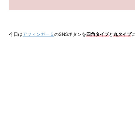
今日は
アフィンガー５
のSNSボタンを
四角タイプ
と
丸タイプ