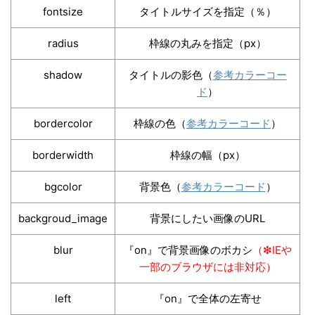
fontsize
タイトルサイズを指定（％）
radius
枠線の丸みを指定（px）
shadow
タイトルの影色（
参考カラーコー
ド
）
bordercolor
枠線の色（
参考カラーコード
）
borderwidth
枠線の幅（px）
bgcolor
背景色（
参考カラーコード
）
backgroud_image
背景にしたい画像のURL
blur
『on』で背景画像のボカシ
（❇︎IEや
一部のブラウザには非対応）
left
『on』で全体の左寄せ