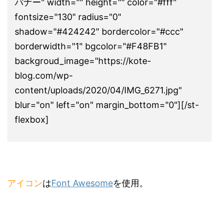
バナー" width="" height="" color="#fff"
fontsize="130" radius="0"
shadow="#424242" bordercolor="#ccc"
borderwidth="1" bgcolor="#F48FB1"
backgroud_image="https://kote-
blog.com/wp-
content/uploads/2020/04/IMG_6271.jpg"
blur="on" left="on" margin_bottom="0"][/st-
flexbox]
アイコン
は
Font Awesome
を使用。