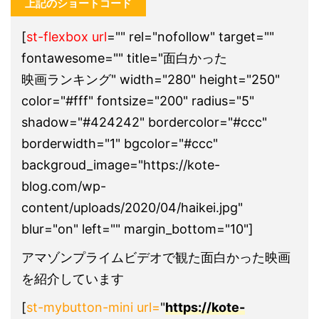
上記のショートコード
[
st-flexbox url
="" rel="nofollow" target=""
fontawesome="" title="面白かった
映画ランキング" width="280" height="250"
color="#fff" fontsize="200" radius="5"
shadow="#424242" bordercolor="#ccc"
borderwidth="1" bgcolor="#ccc"
backgroud_image="https://kote-
blog.com/wp-
content/uploads/2020/04/haikei.jpg"
blur="on" left="" margin_bottom="10"]
アマゾンプライムビデオで観た面白かった映画
を紹介しています
[
st-mybutton-mini url=
"
https://kote-